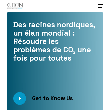
Menu
Skip
to
Close
main
Des racines nordiques,
Menu
content
un élan mondial :
Résoudre les
problèmes de CO₂ une
fois pour toutes
Play
Get to Know Us
Video