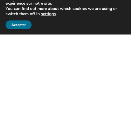
expérience sur notre site.
You can find out more about which cookies we are using or
switch them off in
settings
.
Accepter
Info
Accueil
DMS Remap
Case Studies
Contact
Langue
Product
English
Services
Suomi
Support
Français
Request help
Deutsch
Privacy Policy
Svenska
Etusivu